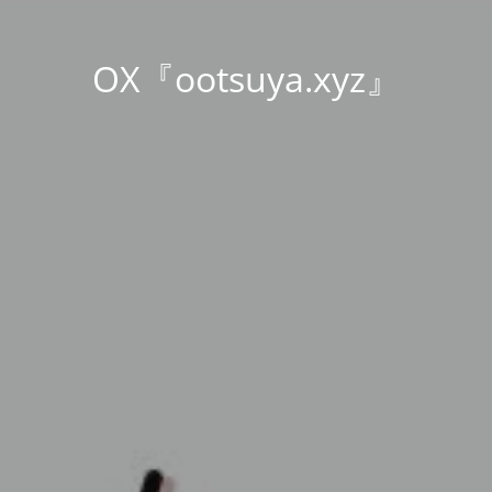
OX『ootsuya.xyz』