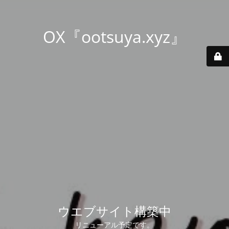
OX『ootsuya.xyz』
ウエブサイト構築中
リニューアル予定です。