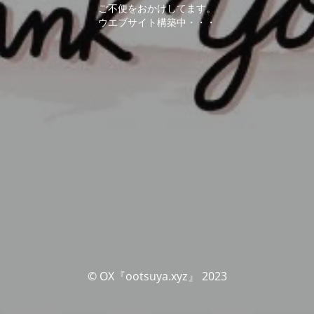
ご不便をおかけしてます。
ウエブサイト構築中・・・
© OX『ootsuya.xyz』 2023