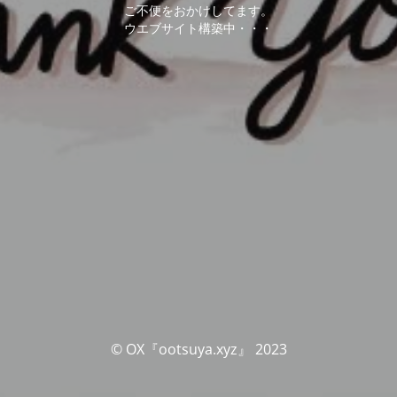
ご不便をおかけしてます。
ウエブサイト構築中・・・
© OX『ootsuya.xyz』 2023