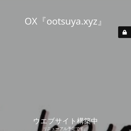
OX『ootsuya.xyz』
ウエブサイト構築中
リニューアル予定です。