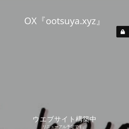
OX『ootsuya.xyz』
ウエブサイト構築中
リニューアル予定です。