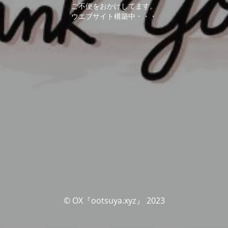
ご不便をおかけしてます。
ウエブサイト構築中・・・
© OX『ootsuya.xyz』 2023