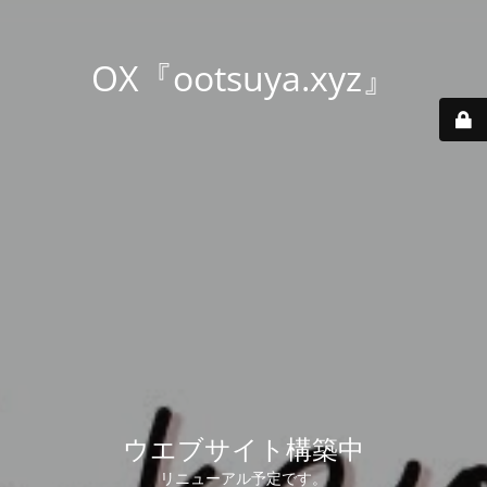
OX『ootsuya.xyz』
ウエブサイト構築中
リニューアル予定です。