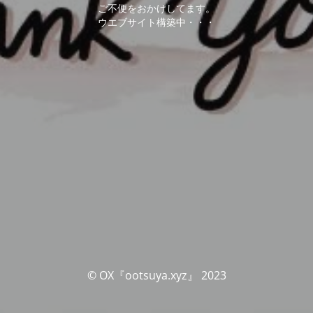
ご不便をおかけしてます。
ウエブサイト構築中・・・
© OX『ootsuya.xyz』 2023