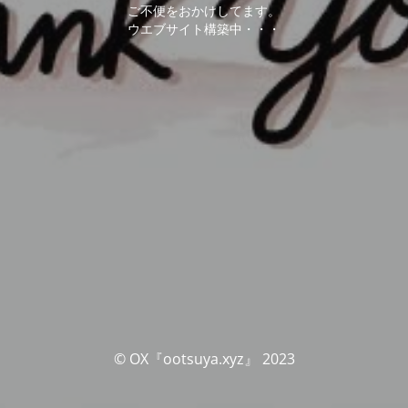
ご不便をおかけしてます。
ウエブサイト構築中・・・
© OX『ootsuya.xyz』 2023