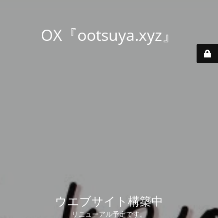
OX『ootsuya.xyz』
ウエブサイト構築中
リニューアル予定です。