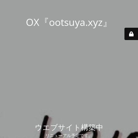
OX『ootsuya.xyz』
ウエブサイト構築中
リニューアル予定です。