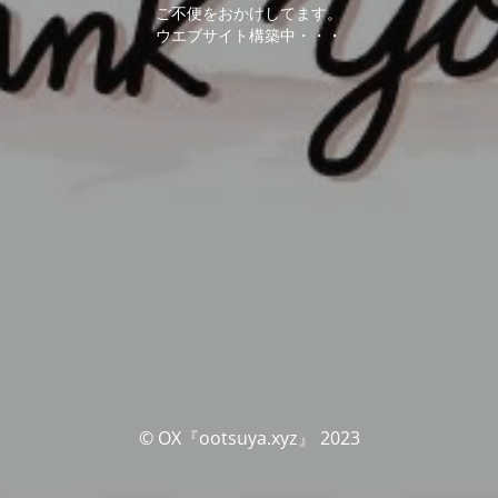
ご不便をおかけしてます。
ウエブサイト構築中・・・
© OX『ootsuya.xyz』 2023