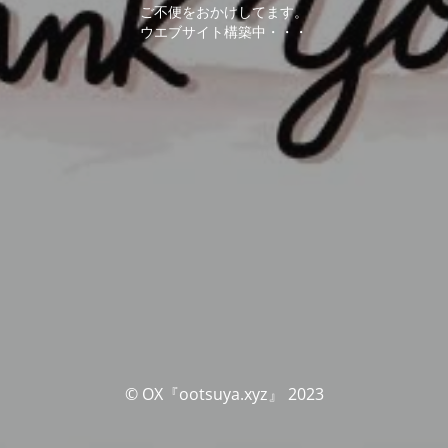
ご不便をおかけしてます。
ウエブサイト構築中・・・
© OX『ootsuya.xyz』 2023