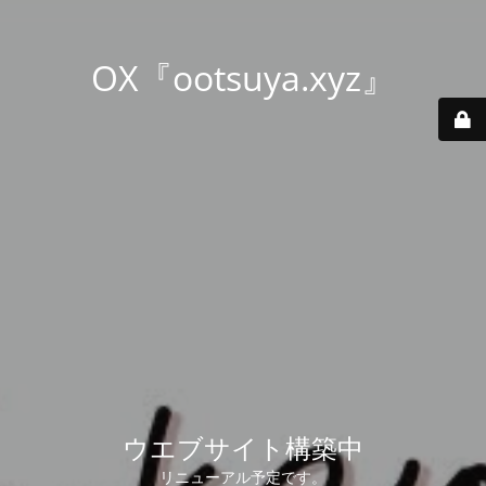
OX『ootsuya.xyz』
ウエブサイト構築中
リニューアル予定です。