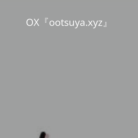
OX『ootsuya.xyz』