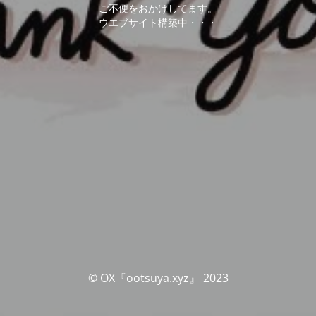
ご不便をおかけしてます。
ウエブサイト構築中・・・
© OX『ootsuya.xyz』 2023