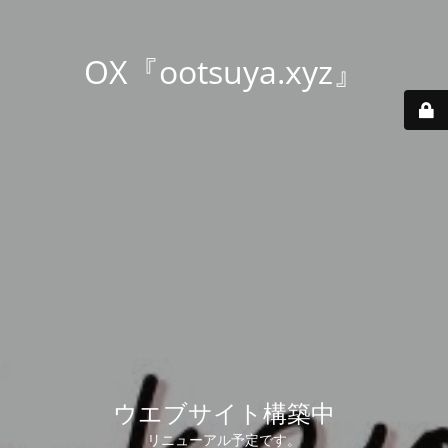
OX『ootsuya.xyz』
ウエブサイト構築中
リニューアル予定です。