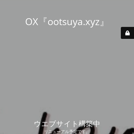
OX『ootsuya.xyz』
ウエブサイト構築中
リニューアル予定です。