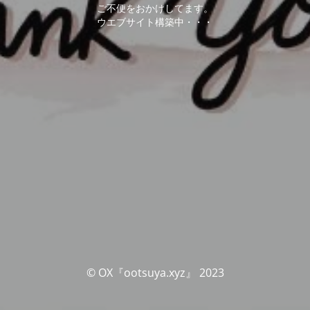
ご不便をおかけしてます。
ウエブサイト構築中・・・
© OX『ootsuya.xyz』 2023