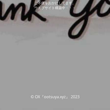
ご不便をおかけしてます。
ウエブサイト構築中・・・
© OX『ootsuya.xyz』 2023