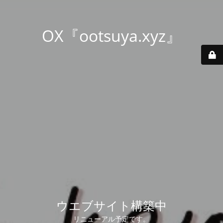
OX『ootsuya.xyz』
ウエブサイト構築中
リニューアル予定です。