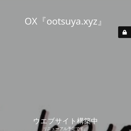
OX『ootsuya.xyz』
ウエブサイト構築中
リニューアル予定です。