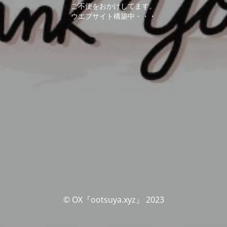
ご不便をおかけしてます。
ウエブサイト構築中・・・
© OX『ootsuya.xyz』 2023