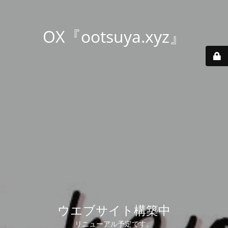
OX『ootsuya.xyz』
ウエブサイト構築中
リニューアル予定です。