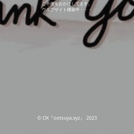
ご不便をおかけしてます。
ウエブサイト構築中・・・
© OX『ootsuya.xyz』 2023