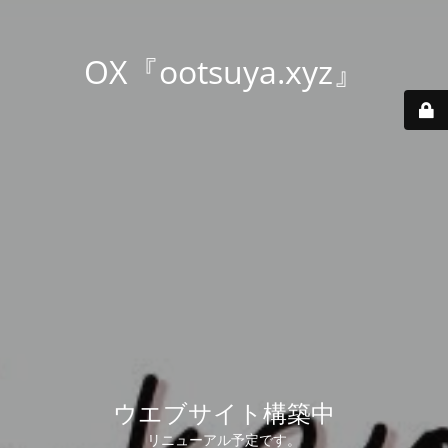
OX『ootsuya.xyz』
ウエブサイト構築中
リニューアル予定です。