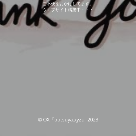
ご不便をおかけしてます。
ウエブサイト構築中・・・
© OX『ootsuya.xyz』 2023