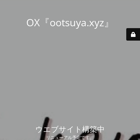
OX『ootsuya.xyz』
ウエブサイト構築中
リニューアル予定です。