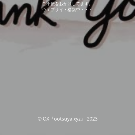
ご不便をおかけしてます。
ウエブサイト構築中・・・
© OX『ootsuya.xyz』 2023