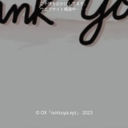
ご不便をおかけしてます。
ウエブサイト構築中・・・
© OX『ootsuya.xyz』 2023