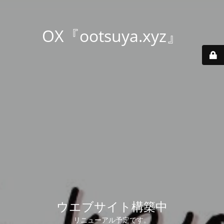
OX『ootsuya.xyz』
ウエブサイト構築中
リニューアル予定です。