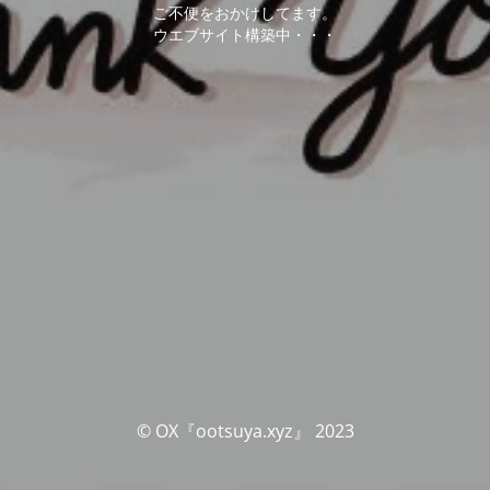
ご不便をおかけしてます。
ウエブサイト構築中・・・
© OX『ootsuya.xyz』 2023