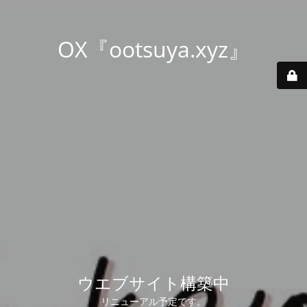
OX『ootsuya.xyz』
ウエブサイト構築中
リニューアル予定です。