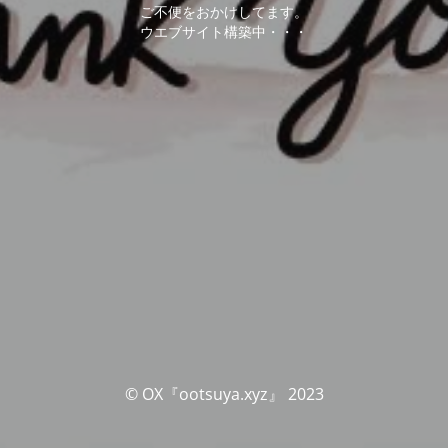
ご不便をおかけしてます。
ウエブサイト構築中・・・
© OX『ootsuya.xyz』 2023