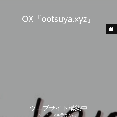
OX『ootsuya.xyz』
ウエブサイト構築中
リニューアル予定です。