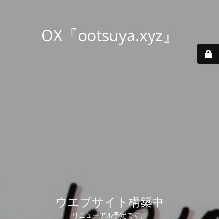
OX『ootsuya.xyz』
ウエブサイト構築中
リニューアル予定です。