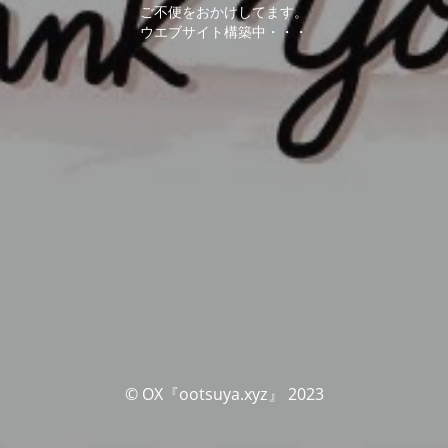
ご不便をおかけしてます。
ウエブサイト構築中・・・
© OX『ootsuya.xyz』 2023