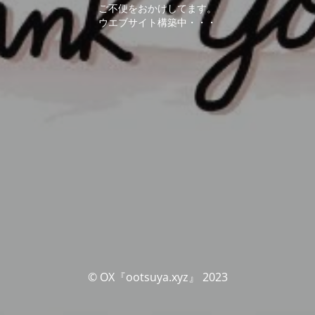
ご不便をおかけしてます。
ウエブサイト構築中・・・
© OX『ootsuya.xyz』 2023