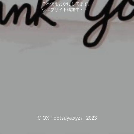
ご不便をおかけしてます。
ウエブサイト構築中・・・
© OX『ootsuya.xyz』 2023