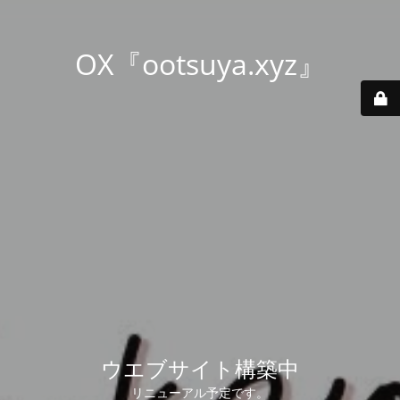
OX『ootsuya.xyz』
ウエブサイト構築中
リニューアル予定です。