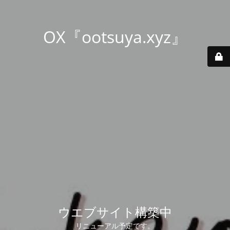
OX『ootsuya.xyz』
ウエブサイト構築中
リニューアル予定です。