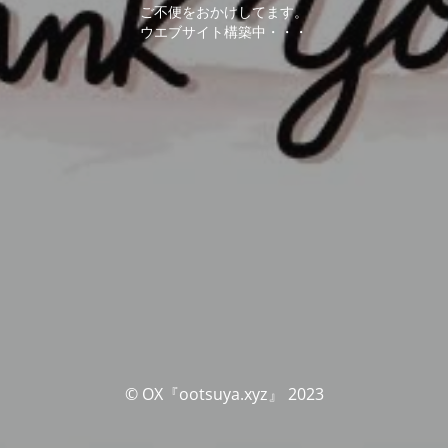
ご不便をおかけしてます。
ウエブサイト構築中・・・
© OX『ootsuya.xyz』 2023