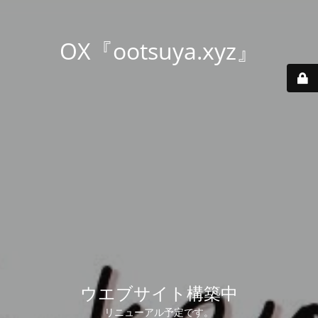
OX『ootsuya.xyz』
ウエブサイト構築中
リニューアル予定です。