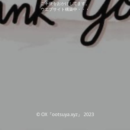
ご不便をおかけしてます。
ウエブサイト構築中・・・
© OX『ootsuya.xyz』 2023