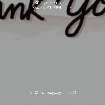
ご不便をおかけしてます。
ウエブサイト構築中・・・
© OX『ootsuya.xyz』 2023