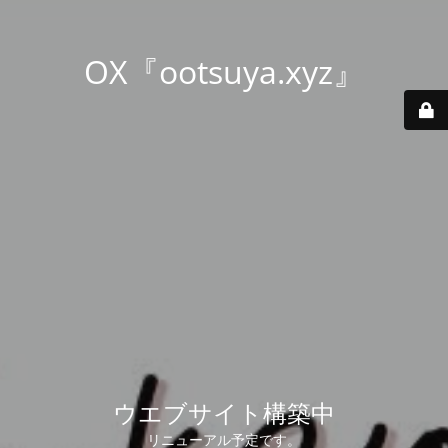
OX『ootsuya.xyz』
ウエブサイト構築中
リニューアル予定です。