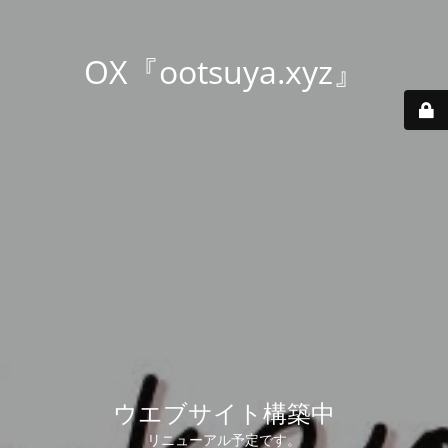
OX『ootsuya.xyz』
ウエブサイト構築中
リニューアル予定です。