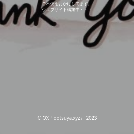
ご不便をおかけしてます。
ウエブサイト構築中・・・
© OX『ootsuya.xyz』 2023