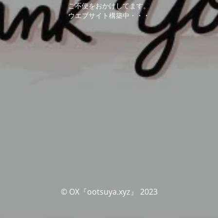
ご不便をおかけしてます。
ウエブサイト構築中・・・
© OX『ootsuya.xyz』 2023