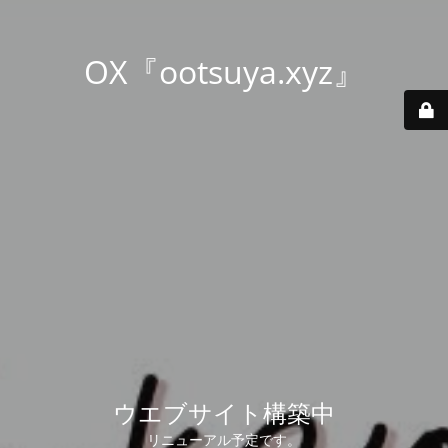
OX『ootsuya.xyz』
ウエブサイト構築中
リニューアル予定です。