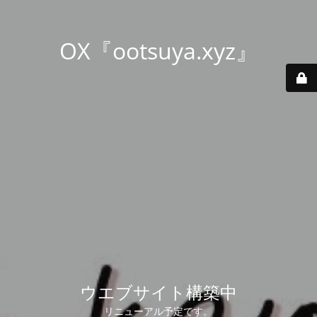
OX『ootsuya.xyz』
ウエブサイト構築中
リニューアル予定です。