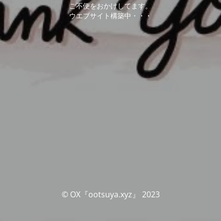
ご不便をおかけしてます。
ウエブサイト構築中・・・
© OX『ootsuya.xyz』 2023