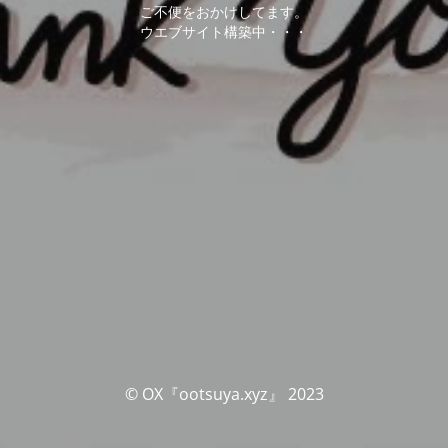
ご不便をおかけしてます。
ウエブサイト構築中・・・
© OX『ootsuya.xyz』 2023