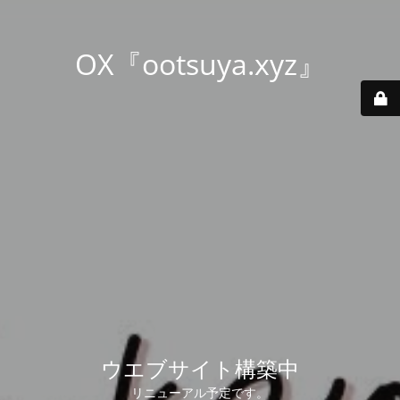
OX『ootsuya.xyz』
ウエブサイト構築中
リニューアル予定です。