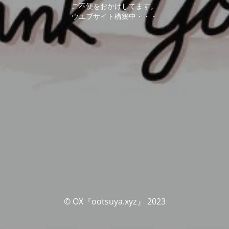
ご不便をおかけしてます。
ウエブサイト構築中・・・
© OX『ootsuya.xyz』 2023