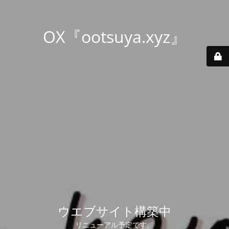
OX『ootsuya.xyz』
ウエブサイト構築中
リニューアル予定です。