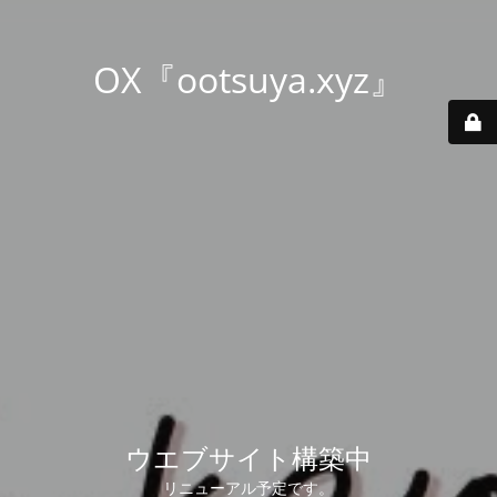
OX『ootsuya.xyz』
ウエブサイト構築中
リニューアル予定です。