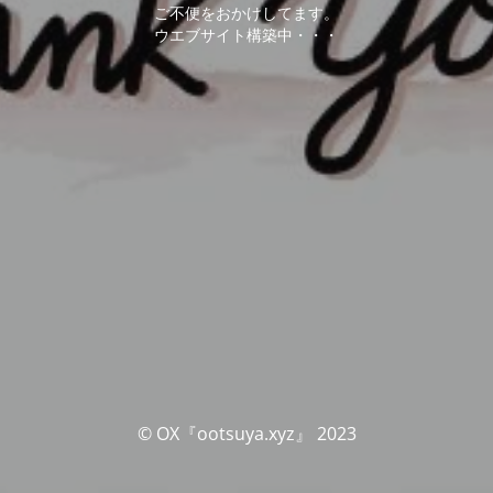
ご不便をおかけしてます。
ウエブサイト構築中・・・
© OX『ootsuya.xyz』 2023