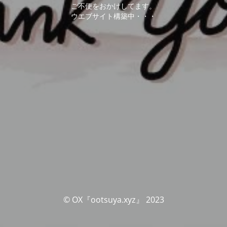
ご不便をおかけしてます。
ウエブサイト構築中・・・
© OX『ootsuya.xyz』 2023