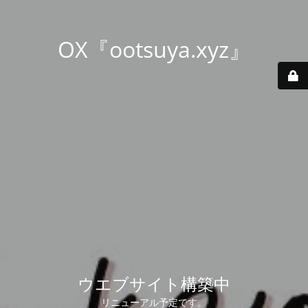
OX『ootsuya.xyz』
ウエブサイト構築中
リニューアル予定です。