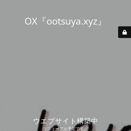
OX『ootsuya.xyz』
ウエブサイト構築中
リニューアル予定です。