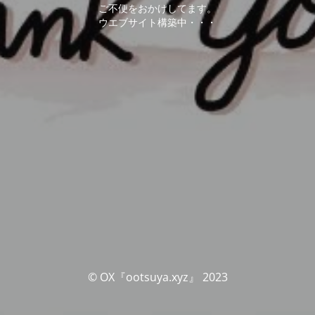
ご不便をおかけしてます。
ウエブサイト構築中・・・
© OX『ootsuya.xyz』 2023