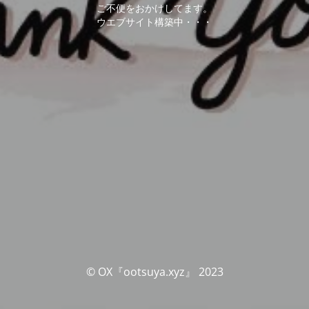
ご不便をおかけしてます。
ウエブサイト構築中・・・
© OX『ootsuya.xyz』 2023