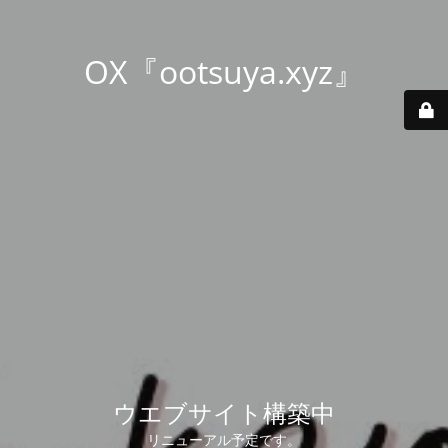
OX『ootsuya.xyz』
ウエブサイト構築中
リニューアル予定です。