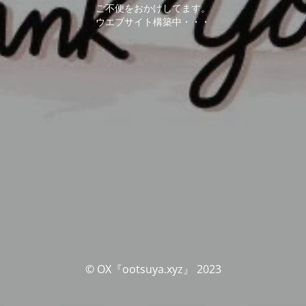
ご不便をおかけしてます。
ウエブサイト構築中・・・
© OX『ootsuya.xyz』 2023