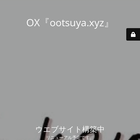
OX『ootsuya.xyz』
ウエブサイト構築中
リニューアル予定です。