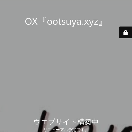
OX『ootsuya.xyz』
ウエブサイト構築中
リニューアル予定です。