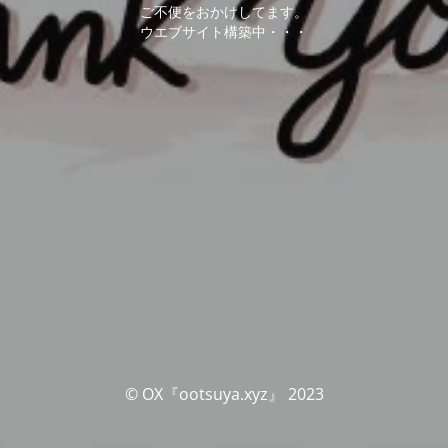
ご不便をおかけしてます。
ウエブサイト構築中・・・
© OX『ootsuya.xyz』 2023