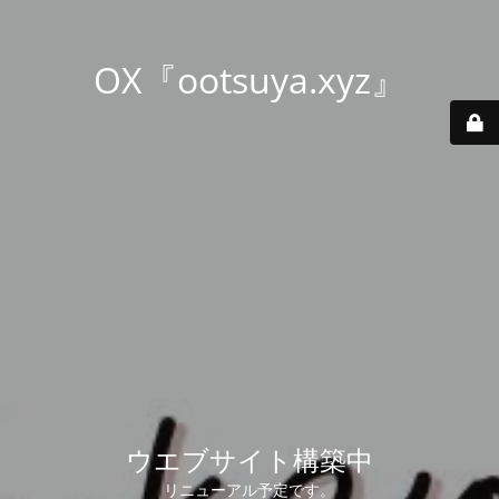
OX『ootsuya.xyz』
ウエブサイト構築中
リニューアル予定です。