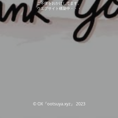
ご不便をおかけしてます。
ウエブサイト構築中・・・
© OX『ootsuya.xyz』 2023