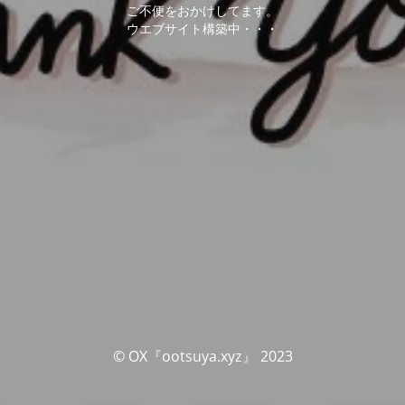
ご不便をおかけしてます。
ウエブサイト構築中・・・
© OX『ootsuya.xyz』 2023