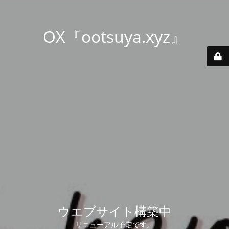
OX『ootsuya.xyz』
ウエブサイト構築中
リニューアル予定です。