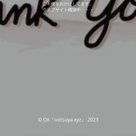
ご不便をおかけしてます。
ウエブサイト構築中・・・
© OX『ootsuya.xyz』 2023