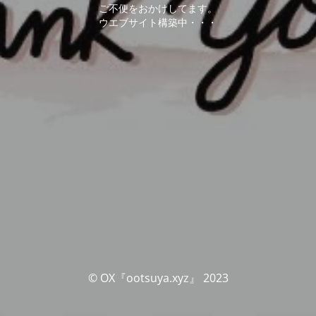
ご不便をおかけしてます。
ウエブサイト構築中・・・
© OX『ootsuya.xyz』 2023