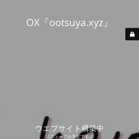
OX『ootsuya.xyz』
ウエブサイト構築中
リニューアル予定です。