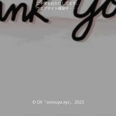
ご不便をおかけしてます。
ウエブサイト構築中・・・
© OX『ootsuya.xyz』 2023