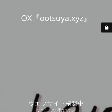
OX『ootsuya.xyz』
ウエブサイト構築中
リニューアル予定です。