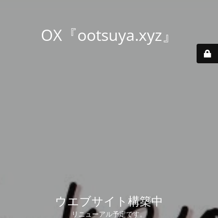
OX『ootsuya.xyz』
ウエブサイト構築中
リニューアル予定です。