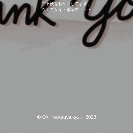
ご不便をおかけしてます。
ウエブサイト構築中・・・
© OX『ootsuya.xyz』 2023