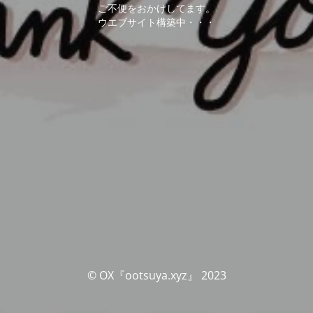
ご不便をおかけしてます。
ウエブサイト構築中・・・
© OX『ootsuya.xyz』 2023