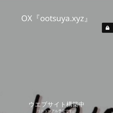
OX『ootsuya.xyz』
ウエブサイト構築中
リニューアル予定です。