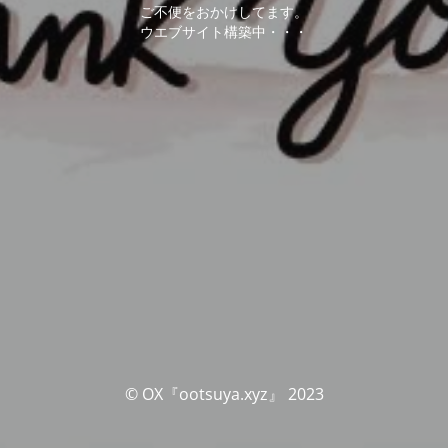
ご不便をおかけしてます。
ウエブサイト構築中・・・
© OX『ootsuya.xyz』 2023