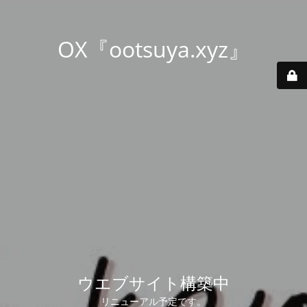
OX『ootsuya.xyz』
ウエブサイト構築中
リニューアル予定です。