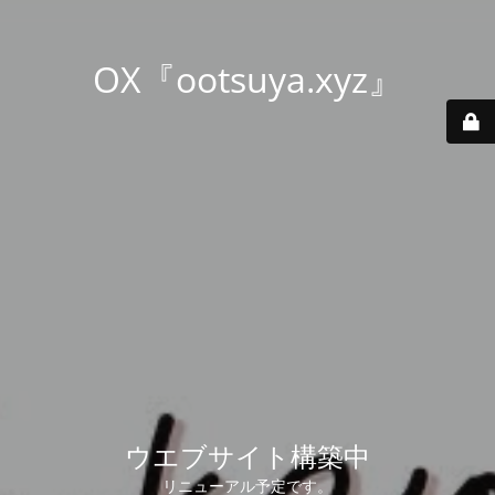
OX『ootsuya.xyz』
ウエブサイト構築中
リニューアル予定です。