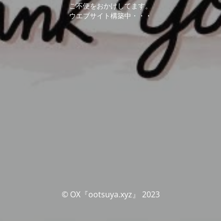
ご不便をおかけしてます。
ウエブサイト構築中・・・
© OX『ootsuya.xyz』 2023