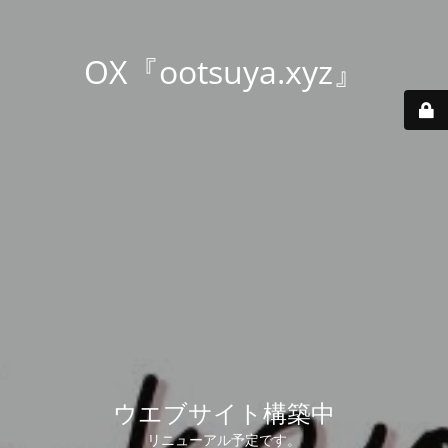
OX『ootsuya.xyz』
ウエブサイト構築中
リニューアル予定です。