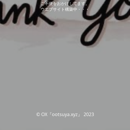
ご不便をおかけしてます。
ウエブサイト構築中・・・
© OX『ootsuya.xyz』 2023