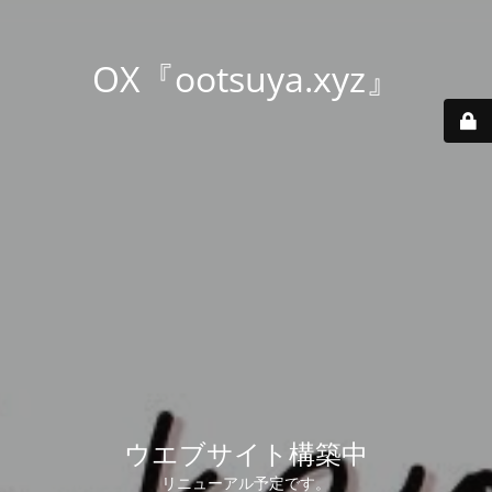
OX『ootsuya.xyz』
ウエブサイト構築中
リニューアル予定です。