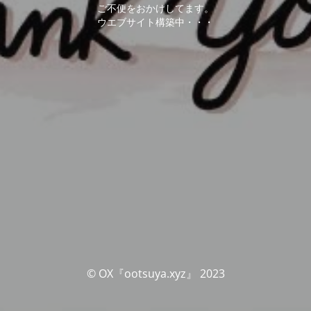
ご不便をおかけしてます。
ウエブサイト構築中・・・
© OX『ootsuya.xyz』 2023