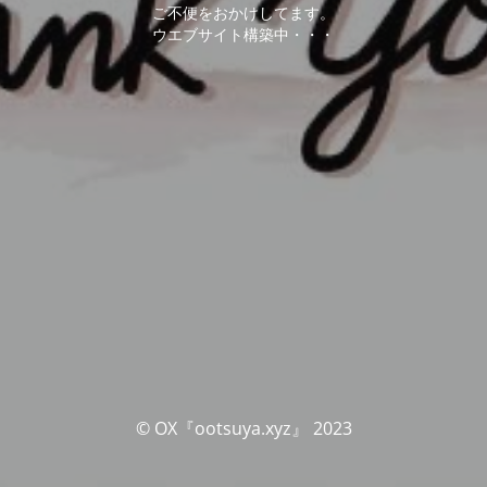
ご不便をおかけしてます。
ウエブサイト構築中・・・
© OX『ootsuya.xyz』 2023