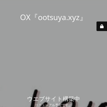
OX『ootsuya.xyz』
ウエブサイト構築中
リニューアル予定です。