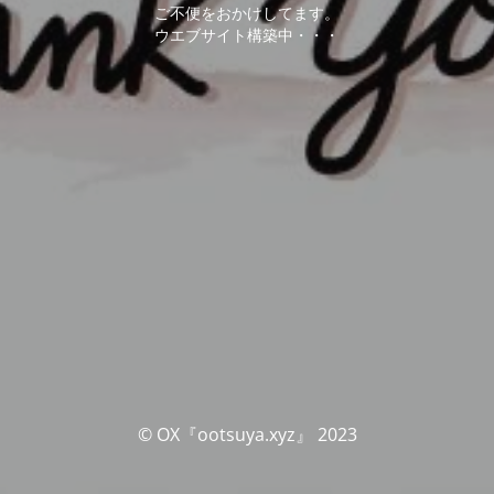
ご不便をおかけしてます。
ウエブサイト構築中・・・
© OX『ootsuya.xyz』 2023