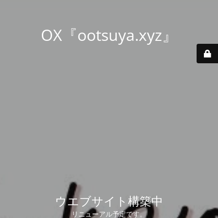
OX『ootsuya.xyz』
ウエブサイト構築中
リニューアル予定です。