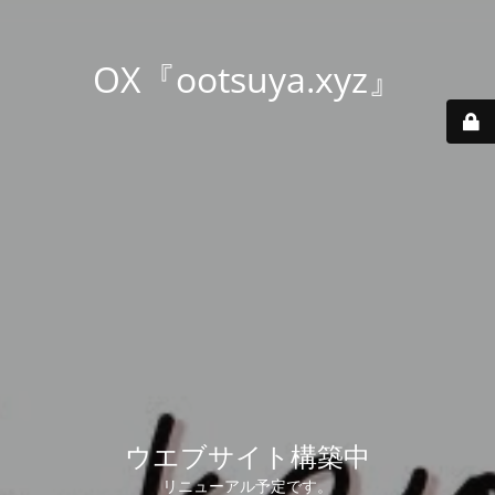
OX『ootsuya.xyz』
ウエブサイト構築中
リニューアル予定です。