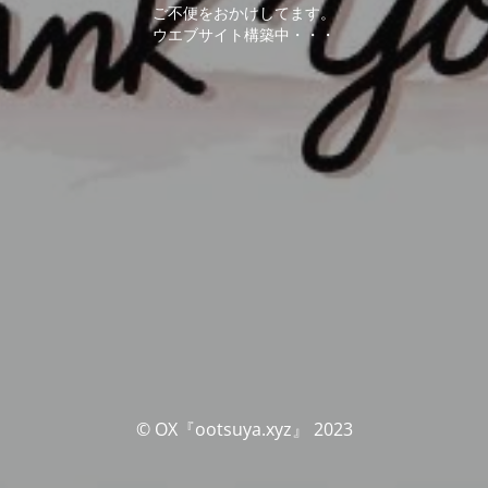
ご不便をおかけしてます。
ウエブサイト構築中・・・
© OX『ootsuya.xyz』 2023